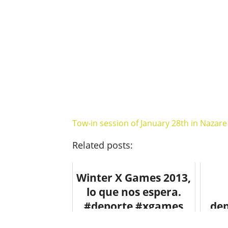
Tow-in session of January 28th in Nazare 
Related posts:
Winter X Games 2013,
lo que nos espera.
#deporte #xgames
dep
#fot