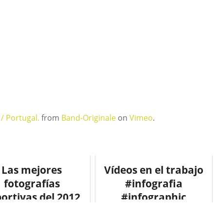
/ Portugal.
from
Band-Originale
on
Vimeo
.
Las mejores
Vídeos en el trabajo
fotografías
#infografia
ortivas del 2012
#infographic
ografía #deporte
#socialmedia