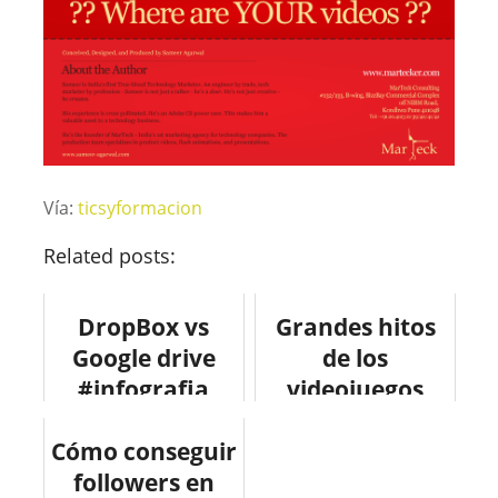
Vía:
ticsyformacion
Related posts:
DropBox vs
Grandes hitos
Google drive
de los
#infografia
videojuegos
#infographic
#infografia
Cómo conseguir
#internet
#infographic
followers en
#dropbox