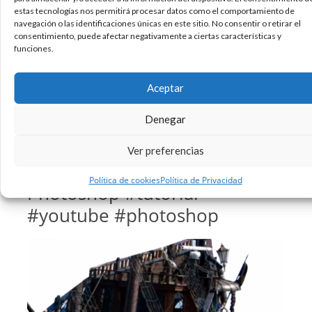
estas tecnologías nos permitirá procesar datos como el comportamiento de
navegación o las identificaciones únicas en este sitio. No consentir o retirar el
consentimiento, puede afectar negativamente a ciertas características y
16/12/2013
funciones.
Creatividad
Curiosidades
Educación
Inspiracion
,
,
,
,
Marketing
Tecnologia
Vídeo
Youtube
,
,
,
Aceptar
Sin comentarios
Leer más
Denegar
Ver preferencias
Ejemplo del buen uso de
Política de cookies
Política de Privacidad
Photoshop #tutorial
#youtube #photoshop