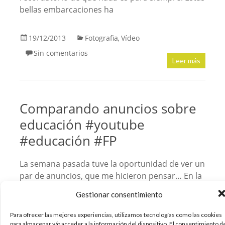
bellas embarcaciones ha
19/12/2013
Fotografia
Vídeo
,
Sin comentarios
Leer más
Comparando anuncios sobre
educación #youtube
#educación #FP
La semana pasada tuve la oportunidad de ver un
par de anuncios, que me hicieron pensar… En la
gran diferencia que existe entre unos y otros a la
Gestionar consentimiento
hora de transmitir lo que una determinada
carrera o profesión te puede aportar. Y de cómo
Para ofrecer las mejores experiencias, utilizamos tecnologías como las cookies
hacerte
para almacenar y/o acceder a la información del dispositivo. El consentimiento d