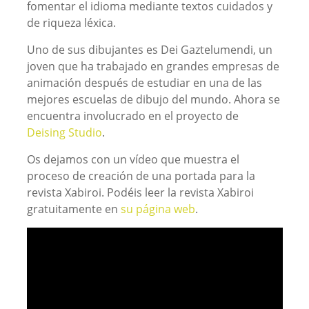
fomentar el idioma mediante textos cuidados y
de riqueza léxica.
Uno de sus dibujantes es Dei Gaztelumendi, un
joven que ha trabajado en grandes empresas de
animación después de estudiar en una de las
mejores escuelas de dibujo del mundo. Ahora se
encuentra involucrado en el proyecto de
Deising Studio
.
Os dejamos con un vídeo que muestra el
proceso de creación de una portada para la
revista Xabiroi. Podéis leer la revista Xabiroi
gratuitamente en
su página web
.