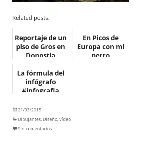
Related posts:
Reportaje de un
En Picos de
piso de Gros en
Europa con mi
Donostia
perro
#fotografia
#asturlang
La fórmula del
#design
#infographic
#arquitectura
infógrafo
#interiorismo
#infografia
#design
21/03/2015
Dibujantes
Diseño
Vídeo
,
,
Sin comentarios