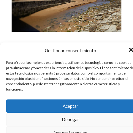
Ruta circular de Zarautz a Orio. Para ir de
Gestionar consentimiento
Zarautz a Orio tenemos diferentes opciones. La
más clásica y corta, que proponían en su
Para ofrecer las mejores experiencias, utilizamos tecnologías como las cookies
blog Sister and the City, comienza en el Barrio de
para almacenar y/o acceder a la información del dispositivo. El consentimiento d
San Pelaio subiendo hacia el Gran Camping y
estas tecnologías nos permitirá procesar datos como el comportamiento de
navegación o las identificaciones únicas en este sitio. No consentir o retirar el
luego bajando hasta la playa
consentimiento, puede afectar negativamente a ciertas características y
funciones.
15/04/2013
Aceptar
Curiosidades
Deporte
Fotografia
REPETIR POST
,
,
,
,
Turismo
Denegar
Sin comentarios
Leer más
Ver preferencias