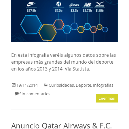
En esta infografía veréis algunos datos sobre las
empresas más grandes del mundo del deporte
en los años 2013 y 2014. Vía Statista.
19/11/2014
Curiosidades
Deporte
Infografias
,
,
Sin comentarios
Leer más
Anuncio Qatar Airways & F.C.