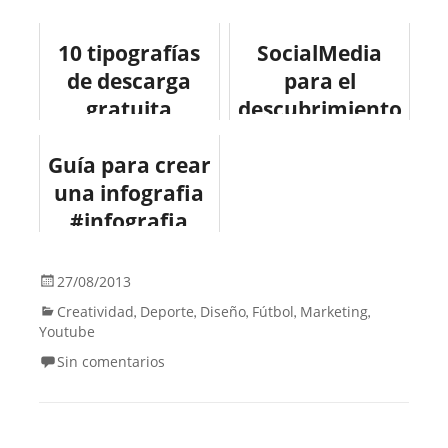
10 tipografías
SocialMedia
de descarga
para el
gratuita
descubrimiento
social
Guía para crear
#infografia
una infografia
#infographic
#infografia
#socialmedia
#design
#internet
#marketing
27/08/2013
Creatividad
Deporte
Diseño
Fútbol
Marketing
,
,
,
,
,
Youtube
Sin comentarios