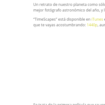
Un retrato de nuestro planeta como sólo
mejor fotógrafo astronómico del año, y 
“TimeScapes” está disponible en
iTunes
e
que te vayas acostumbrando:
1440p
, au
Se trata de la primera película que se v