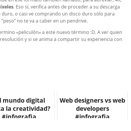
íxeles
.
Eso sí, verifica antes de proceder a su descarga
co duro, o casi ve comprando un disco duro sólo para
 “peso” no te va a caber en un pendrive.
rmino «peliculón» a este nuevo término :D. A ver quien
 resolución y si se anima a compartir su experiencia con
l mundo digital
Web designers vs web
a la creatividad?
developers
#infografia
#infografia
ographic #design
#infographic #humor