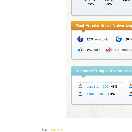
Vía:
ticbeat