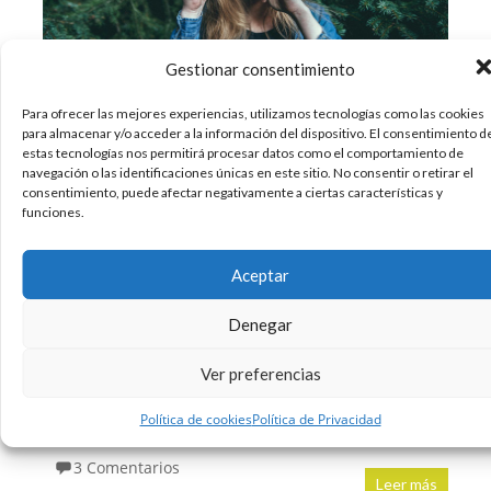
Gestionar consentimiento
Para ofrecer las mejores experiencias, utilizamos tecnologías como las cookies
para almacenar y/o acceder a la información del dispositivo. El consentimiento d
Existen muchas herramientas útiles para tus
estas tecnologías nos permitirá procesar datos como el comportamiento de
navegación o las identificaciones únicas en este sitio. No consentir o retirar el
proyectos, pero los gastos pueden acumularse
consentimiento, puede afectar negativamente a ciertas características y
cuando empiezas comprando software,
funciones.
hardware, fotos de stock, lápices, papel, libros…
La lista puede ser interminable. No tienes
Aceptar
porque gastar una fortuna para conseguir que
tus diseños sean geniales. Hemos hablado con
Denegar
nuestros compañeros
Ver preferencias
10/08/2015
Política de cookies
Política de Privacidad
Creatividad
Diseño
Recursos
Web
,
,
,
3 Comentarios
Leer más