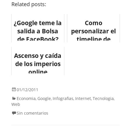
Related posts:
¿Google teme la
Como
salida a Bolsa
personalizar el
de FaceBook?
timeline de
#infografia
Facebook para
Ascenso y caída
#infographic
los negocios
de los imperios
#socialmedia
#infographic
#facebook
online
#infografia
#infografia
#facebook
#infographic
01/12/2011
#socialmedia
Economia
Google
Infografias
Internet
Tecnologia
,
,
,
,
,
#economia
Web
Sin comentarios