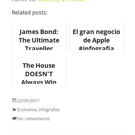
Related posts:
James Bond:
El gran negocio
The Ultimate
de Apple
Traveller
#infografia
#design
#infographic
#infographic
The House
#apple
DOESN'T
#economia
Always Win
#infografía
#design
22/05/2017
Economia
Infografias
,
Sin comentarios