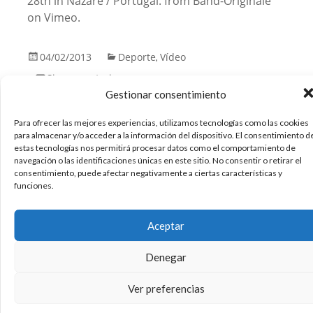
28th in Nazare / Portugal. from Band-Originale
on Vimeo.
04/02/2013
Deporte
Vídeo
,
Sin comentarios
Leer más
Gestionar consentimiento
Para ofrecer las mejores experiencias, utilizamos tecnologías como las cookies
para almacenar y/o acceder a la información del dispositivo. El consentimiento d
estas tecnologías nos permitirá procesar datos como el comportamiento de
Sesión de Surf espectacular
navegación o las identificaciones únicas en este sitio. No consentir o retirar el
#surf #video
consentimiento, puede afectar negativamente a ciertas características y
funciones.
Sesión espectacular de Surf con olas gigantes.
shipsterns from Dave otto on Vimeo. Filmed
Aceptar
with: Canon SX40 Filmed and Edit by Dave Otto
Denegar
Surfers: 0:31 – Caleb Mclean 0:45 – Danny Griffith
0:56 – James Hollmer Cross 1:08 – Marti Paradisis
Ver preferencias
1:21 – Danny Griffiths