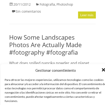
20/11/2012
Fotografia
Photoshop
,
Sin comentarios
Leer más
How Some Landscapes
Photos Are Actually Made
#fotography #fotografia
What does spilled paprika powder and planet
Mars have in common? To a New Jersey-based
Gestionar consentimiento
artist Matthew Albanese, the visually similar
color and texture of the two lead to creating a
Para ofrecer las mejores experiencias, utilizamos tecnologías como las cookies
para almacenar y/o acceder a la información del dispositivo. El consentimiento d
meticulous diorama of Mars, and then
estas tecnologías nos permitirá procesar datos como el comportamiento de
photographing it in a way that you wouldn’t
navegación o las identificaciones únicas en este sitio. No consentir o retirar el
consentimiento, puede afectar negativamente a ciertas características y
funciones.
18/11/2012
Fotografia
Photoshop
,