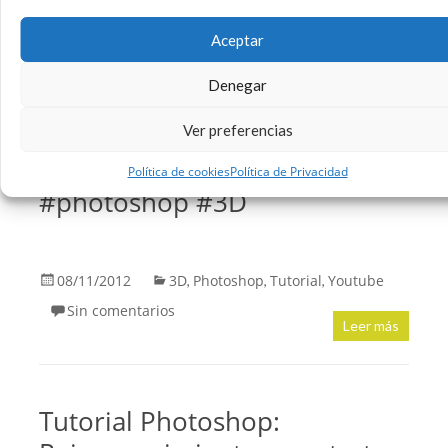
Sin comentarios
Aceptar
Leer más
Denegar
Modificar una imágen para
Ver preferencias
visualizarlo en 3D. #tutorial
Política de cookies
Política de Privacidad
#photoshop #3D
08/11/2012
3D
Photoshop
Tutorial
Youtube
,
,
,
Sin comentarios
Leer más
Tutorial Photoshop: