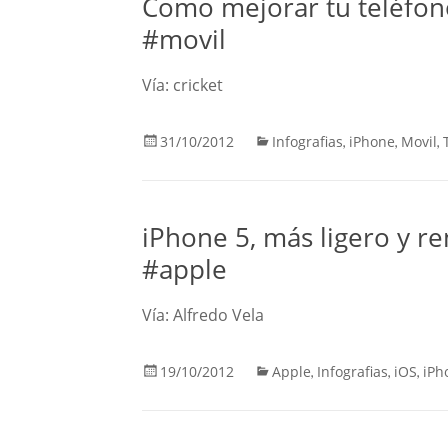
Como mejorar tu teléfono
#movil
Vía: cricket
31/10/2012
Infografias
iPhone
Movil
,
,
,
iPhone 5, más ligero y r
#apple
Vía: Alfredo Vela
19/10/2012
Apple
Infografias
iOS
iPh
,
,
,