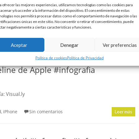
 5 #infografia #infographic #apple
a ofrecer las mejores experiencias, utilizamos tecnologías como las cookies para
acenar y/o acceder a la información del dispositivo. El consentimiento de estas
je del iPhone 5. Vamos, que hacen unos cuantos KM antes
nologías nos permitirá procesar datos como el comportamiento de navegación o las
ía: ticsyformacion
ntificaciones únicas en este sitio. No consentir o retirar el consentimiento, puede
ctar negativamente a ciertas características y funciones.
Sin comentarios
Leer más
Aceptar
Denegar
Ver preferencias
Política de cookies
Política de Privacidad
eline de Apple #infografia
a: Visual.ly
d
iPhone
Sin comentarios
,
Leer más