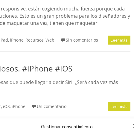
o responsive, están cogiendo mucha fuerza porque cada
luciones. Esto es un gran problema para los diseñadores y
 de maquetar una vez, tienen que maquetar
iPad
iPhone
Recursos
Web
Sin comentarios
,
,
,
Leer más
ciosos. #iPhone #iOS
as que puede llegar a decir Siri. ¿Será cada vez más
r
iOS
iPhone
Un comentario
,
,
Leer más
Gestionar consentimiento