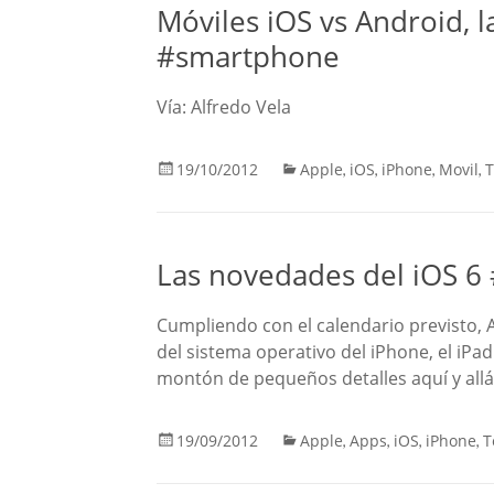
Móviles iOS vs Android, la
#smartphone
Vía: Alfredo Vela
19/10/2012
Apple
iOS
iPhone
Movil
T
,
,
,
,
Las novedades del iOS 6
Cumpliendo con el calendario previsto, A
del sistema operativo del iPhone, el iPa
montón de pequeños detalles aquí y all
19/09/2012
Apple
Apps
iOS
iPhone
T
,
,
,
,