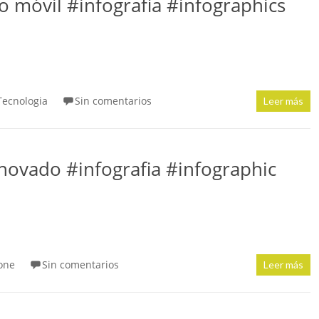
 móvil #infografia #infographics
Tecnologia
Sin comentarios
Leer más
enovado #infografia #infographic
one
Sin comentarios
Leer más