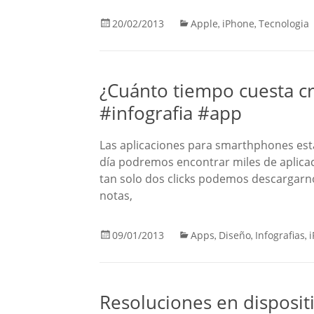
20/02/2013
Apple
iPhone
Tecnologia
,
,
¿Cuánto tiempo cuesta cr
#infografia #app
Las aplicaciones para smarthphones est
día podremos encontrar miles de aplica
tan solo dos clicks podemos descargarno
notas,
09/01/2013
Apps
Diseño
Infografias
,
,
,
Resoluciones en disposit