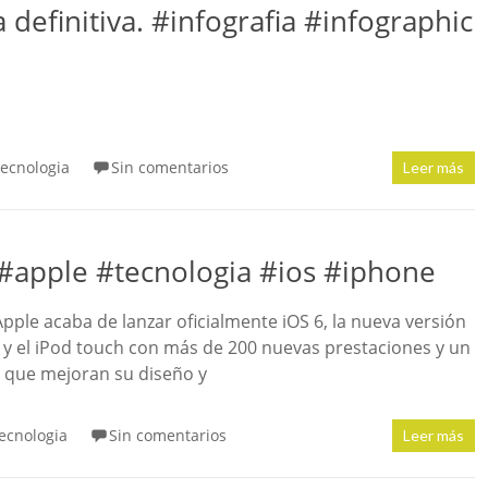
 definitiva. #infografia #infographic
ecnologia
Sin comentarios
Leer más
 #apple #tecnologia #ios #iphone
pple acaba de lanzar oficialmente iOS 6, la nueva versión
d y el iPod touch con más de 200 nuevas prestaciones y un
á que mejoran su diseño y
ecnologia
Sin comentarios
Leer más