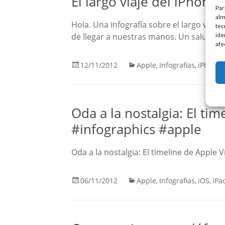
El largo viaje del iPhone
Par
alm
Hola. Una infografía sobre el largo via
tec
de llegar a nuestras manos. Un saludo. V
ide
afe
12/11/2012
Apple
Infografias
iPhone
,
,
Oda a la nostalgia: El tim
#infographics #apple
Oda a la nostalgia: El timeline de Apple Ví
06/11/2012
Apple
Infografias
iOS
iPa
,
,
,