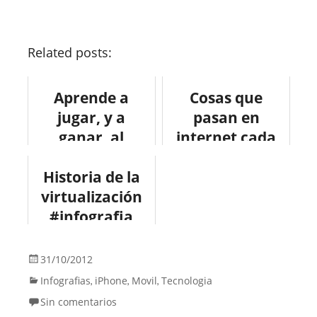
Related posts:
Aprende a
Cosas que
jugar, y a
pasan en
ganar, al
internet cada
BlackJack.
60 segundos
Historia de la
#tutorial
#infografia
virtualización
#vegas
#internet
#infografia
#infographic
#internet
31/10/2012
Infografias
iPhone
Movil
Tecnologia
,
,
,
Sin comentarios