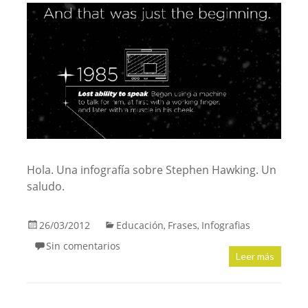
Hola. Una infografía sobre Stephen Hawking. Un
saludo.
26/03/2012
Educación
Frases
Infografias
,
,
Sin comentarios
Leer más