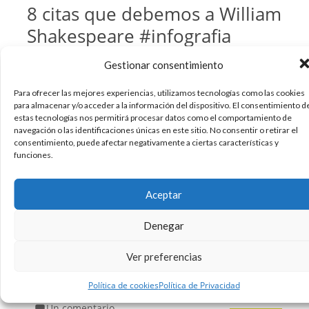
8 citas que debemos a William
Shakespeare #infografia
#infographic #citas #quotes
Gestionar consentimiento
Para ofrecer las mejores experiencias, utilizamos tecnologías como las cookies
para almacenar y/o acceder a la información del dispositivo. El consentimiento d
estas tecnologías nos permitirá procesar datos como el comportamiento de
navegación o las identificaciones únicas en este sitio. No consentir o retirar el
consentimiento, puede afectar negativamente a ciertas características y
funciones.
Aceptar
Denegar
Hola. Una infografía con 8 citas que deberíamos
saber sobre William Shakespeare. Un saludo.
Ver preferencias
Política de cookies
Política de Privacidad
26/03/2012
Educación
Frases
Infografias
,
,
Un comentario