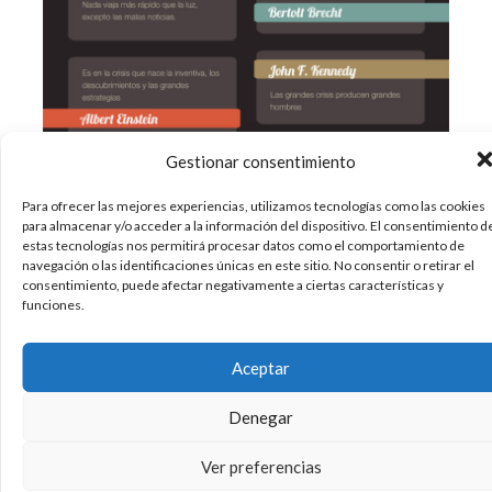
Gestionar consentimiento
Para ofrecer las mejores experiencias, utilizamos tecnologías como las cookies
Buenas de nuevo a todos. Os dejamos con una
para almacenar y/o acceder a la información del dispositivo. El consentimiento d
estas tecnologías nos permitirá procesar datos como el comportamiento de
nueva infografía con 9 frases aplicadas al
navegación o las identificaciones únicas en este sitio. No consentir o retirar el
concepto de «crisis» a lo largo de la historia. Es
consentimiento, puede afectar negativamente a ciertas características y
una infografía realizada en colaboración
funciones.
entre Lombok Design y SMTT. Si queréis
enlazarla en vuestro blog, os adjuntamos el
Aceptar
codigo embebido. Esperamos
Denegar
01/02/2012
Frases
Infografías Lombok Design
,
Ver preferencias
Sin comentarios