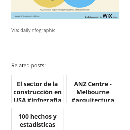
Vía: dailyinfographic
Related posts:
El sector de la
ANZ Centre -
construcción en
Melbourne
USA #infografia
#arquitectura
#infographic
#design
100 hechos y
#economia
#construccion
estadísticas