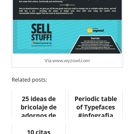
Vía www.wyzowl.com
Related posts:
25 ideas de
Periodic table
bricolaje de
of Typefaces
adornos de
#infografia
navidad
#infographic
#design
10 citas
#tipografia