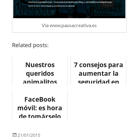
Vía www.pausacreativa.es
Related posts:
Nuestros
7 consejos para
queridos
aumentar la
animalitos
seguridad en
WordPress
FaceBook
móvil: es hora
de tomárselo
en serio
#infografia
21/01/2015