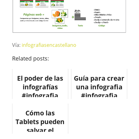
Vía:
infografiasencastellano
Related posts:
El poder de las
Guía para crear
infografías
una infografia
#infografia
#infografia
#infographic
#design
#marketing
Cómo las
Tablets pueden
#design
salvar el