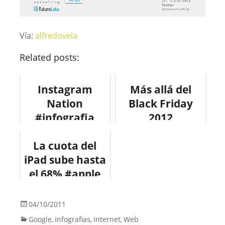
Vía:
alfredovela
Related posts:
Instagram
Más allá del
Nation
Black Friday
#infografia
2012
#infographic
#infografia
La cuota del
#fotografia
#infographic
iPad sube hasta
#tecnologia
#marketing
el 68% #apple
#instagram
#ipad
#tecnologia
04/10/2011
#marketing
Google
Infografias
Internet
Web
,
,
,