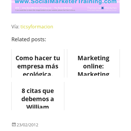
Vía:
ticsyformacion
Related posts:
Como hacer tu
Marketing
empresa más
online:
ecológica.
Marketing
#infografia
móvil
#medioambient
8 citas que
#marketing
debemos a
e
#internet
William
Shakespeare
#infografia
23/02/2012