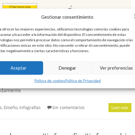
Gestionar consentimiento
a ofrecer las mejores experiencias, utilizamos tecnologías como las cookies para
acenar y/o acceder a la información del dispositivo. El consentimiento de estas
nologías nos permitirá procesar datos como el comportamiento de navegación o las
ntificaciones únicas en este sitio. No consentir o retirar el consentimiento, puede
ctar negativamente a ciertas características y funciones.
Aceptar
Denegar
Ver preferencias
 playa, las terrazas, las barbacoas y las quedadas con los
Política de cookies
Política de Privacidad
ra reunirse con los seres más queridos para preparar una
ajadamente
s
Diseño
Infografias
Sin comentarios
,
,
Leer más