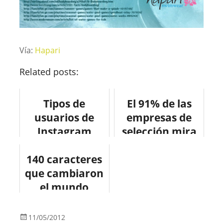
Vía:
Hapari
Related posts:
Tipos de
El 91% de las
usuarios de
empresas de
Instagram
selección mira
#infografia
los perfiles en
140 caracteres
#infographic
redes
que cambiaron
#socialmedia
#infografia
#instagram
el mundo
#socialmedia
#infografia
#infographic
11/05/2012