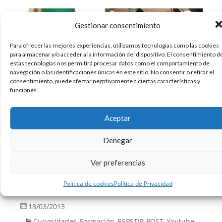
Gestionar consentimiento
Para ofrecer las mejores experiencias, utilizamos tecnologías como las cookies
para almacenar y/o acceder a la información del dispositivo. El consentimiento d
estas tecnologías nos permitirá procesar datos como el comportamiento de
navegación o las identificaciones únicas en este sitio. No consentir o retirar el
consentimiento, puede afectar negativamente a ciertas características y
funciones.
Aceptar
Para ver lo fácil que nos engañan, con las series
Denegar
que vemos… Aunque parezca muy fácil, tienen
muchas horas de trabajo por detrás. Muy
Ver preferencias
interesante de ver entero. Para que en vuestras
próximas series os fijéis más… Un saludo.
Política de cookies
Política de Privacidad
18/03/2013
Curiosidades
Formación
REPETIR POST
Youtube
,
,
,