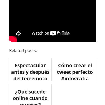
Related posts:
Espectacular
Cómo crear el
antes y después
tweet perfecto
del terremoto
#infografia
de San
#socialmedia
Francisco de
¿Qué sucede
online cuando
1906
mueres?