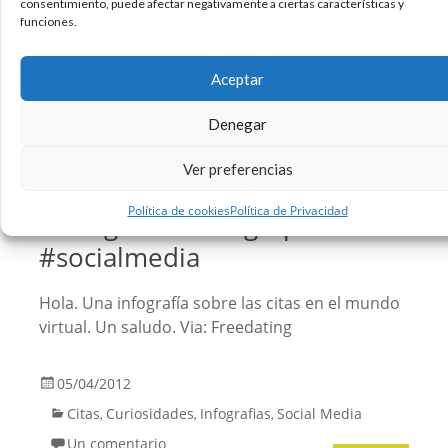
consentimiento, puede afectar negativamente a ciertas características y
funciones.
06/06/2012
Citas
Curiosidades
Infografias
,
,
Aceptar
Sin comentarios
Leer más
Denegar
Ver preferencias
Citas en el mundo virtual
Política de cookies
Política de Privacidad
#infografia #infographic
#socialmedia
Hola. Una infografía sobre las citas en el mundo
virtual. Un saludo. Via: Freedating
05/04/2012
Citas
Curiosidades
Infografias
Social Media
,
,
,
Un comentario