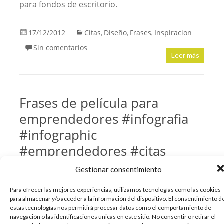
para fondos de escritorio.
17/12/2012
Citas
Diseño
Frases
Inspiracion
,
,
,
Sin comentarios
Leer más
Frases de película para
emprendedores #infografia
#infographic
#emprendedores #citas
Gestionar consentimiento
Os dejo con una infografía con frases de
películas que se aplicarían muy bien a todos
Para ofrecer las mejores experiencias, utilizamos tecnologías como las cookies
aquellos que se denominan emprendedores.
para almacenar y/o acceder a la información del dispositivo. El consentimiento d
estas tecnologías nos permitirá procesar datos como el comportamiento de
Espero que os resulte interesante. Un saludo
navegación o las identificaciones únicas en este sitio. No consentir o retirar el
Vía: ticsyformación