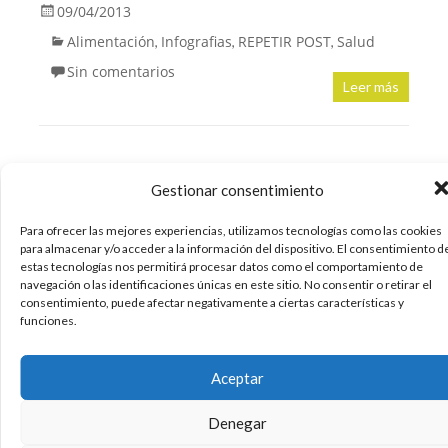
09/04/2013
Alimentación
Infografias
REPETIR POST
Salud
,
,
,
Sin comentarios
Leer más
Guia definitiva: ¿Cuanto dura
Gestionar consentimiento
un alimento en buen estado?
Para ofrecer las mejores experiencias, utilizamos tecnologías como las cookies
#infografia #alimentacion
para almacenar y/o acceder a la información del dispositivo. El consentimiento d
estas tecnologías nos permitirá procesar datos como el comportamiento de
navegación o las identificaciones únicas en este sitio. No consentir o retirar el
consentimiento, puede afectar negativamente a ciertas características y
funciones.
Aceptar
Denegar