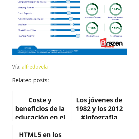
Vía:
alfredovela
Related posts:
Coste y
Los jóvenes de
beneficios de la
1982 y los 2012
educación en el
#infografia
Mundo
#infographic
HTML5 en los
#infografia
#education