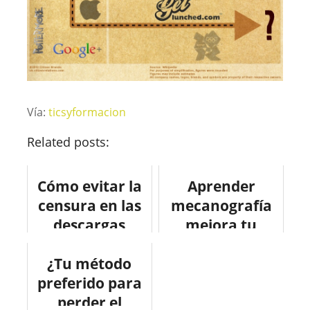
Vía:
ticsyformacion
Related posts:
Cómo evitar la
Aprender
censura en las
mecanografía
descargas
mejora tu
#infografia
productividad
¿Tu método
#internet
#infografia
preferido para
#infographic
perder el
#productividad