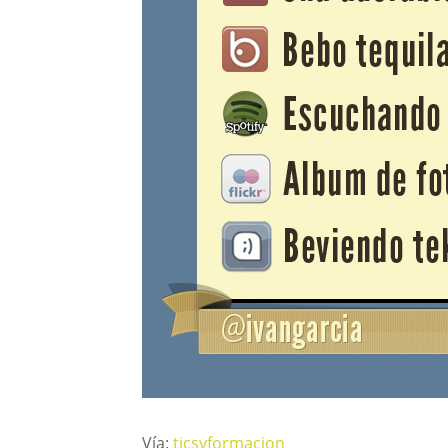
Vía:
ticsyformacion