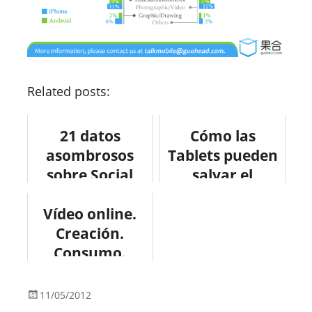
Related posts:
21 datos
Cómo las
asombrosos
Tablets pueden
sobre Social
salvar el
Media
planeta
Vídeo online.
#infografia
#infografia
#socialmedia
Creación.
#medioambient
Consumo.
e
Impacto
#infografia
11/05/2012
#infographic