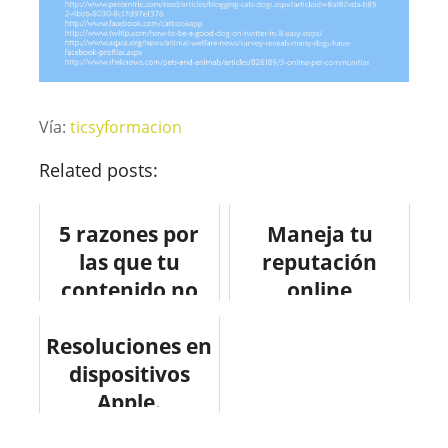
Vía:
ticsyformacion
Related posts:
5 razones por
Maneja tu
las que tu
reputación
contenido no
online
viraliza.
corporativa
Resoluciones en
#infografia
dispositivos
#socialmedia
Apple.
#recursos #web