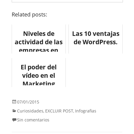
Related posts:
Niveles de
Las 10 ventajas
actividad de las
de WordPress.
empresas en
Social Media
El poder del
#infografia
#socialmedia
vídeo en el
Marketing
Digital
07/01/2015
Curiosidades
EXCLUIR POST
Infografias
,
,
Sin comentarios