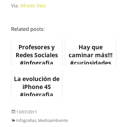
Vía:
Alfredo Vela
Related posts:
Profesores y
Hay que
Redes Sociales
caminar más!!!
#infografia
#curiosidades
#socialmedia
#diversión
La evolución de
#education
#infographic
iPhone 4S
#infografia
#apple
13/07/2011
Infografias
Medioambiente
,