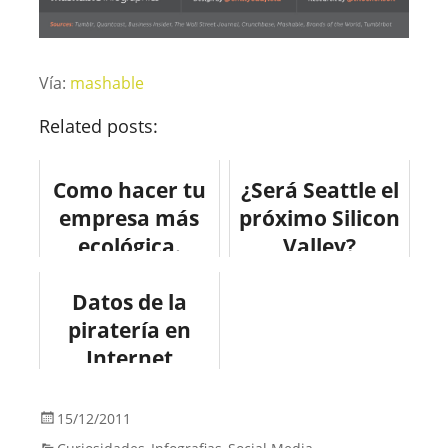
Vía:
mashable
Related posts:
Como hacer tu
¿Será Seattle el
empresa más
próximo Silicon
ecológica.
Valley?
#infografia
#infografia
#medioambient
Datos de la
#infographic
piratería en
e
#tecnologia
Internet
#infografia
#infographic
15/12/2011
#internet