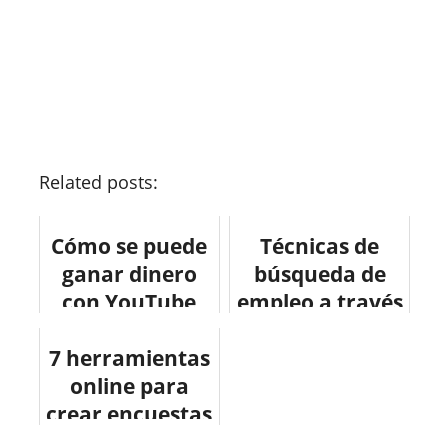
Related posts:
Cómo se puede
Técnicas de
ganar dinero
búsqueda de
con YouTube
empleo a través
#infografia
de redes
7 herramientas
#infographic
sociales
#socialmedia
online para
#socialmedia
crear encuestas
#marketing
en Twitter.