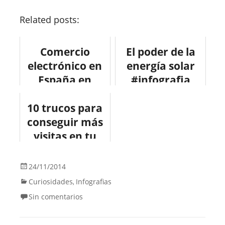
Related posts:
Comercio
El poder de la
electrónico en
energía solar
España en
#infografia
crecimiento.
#medioambient
10 trucos para
#ecommerce
e
conseguir más
#infografia
#infographic
visitas en tu
blog.
#infografia
24/11/2014
#blog
Curiosidades
Infografias
,
Sin comentarios