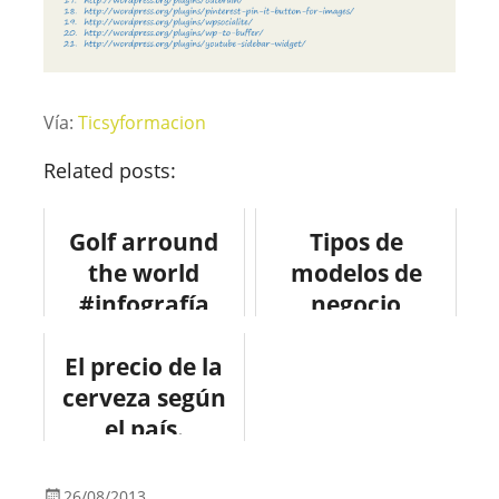
Vía:
Ticsyformacion
Related posts:
Golf arround
Tipos de
the world
modelos de
#infografía
negocio
#infographic
#infografia
#deporte #golf
El precio de la
#infographic
#sport #design
cerveza según
el país.
#infografia
#viajes
26/08/2013