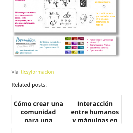
Vía:
ticsyformacion
Related posts:
Cómo crear una
Interacción
comunidad
entre humanos
para una
y máquinas en
marca en redes
el sector