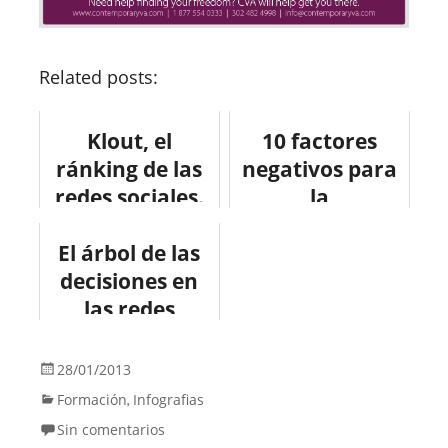
Related posts:
Klout, el
10 factores
ránking de las
negativos para
redes sociales.
la
#socialmedia
productividad
El árbol de las
#marketing
de las empresas
decisiones en
#infografia
las redes
#productividad
sociales
#socialmedia
28/01/2013
#marketing
Formación
Infografias
,
#internet
Sin comentarios