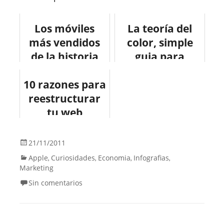
Los móviles
La teoría del
más vendidos
color, simple
de la historia
guia para
#infografia
aprender a
10 razones para
#infographic
combinar
reestructurar
#movil
colores.
#tecnologia
tu web
#infografia
#infografia
#tutorial
#internet
21/11/2011
#marketing
Apple
Curiosidades
Economia
Infografias
,
,
,
,
Marketing
Sin comentarios