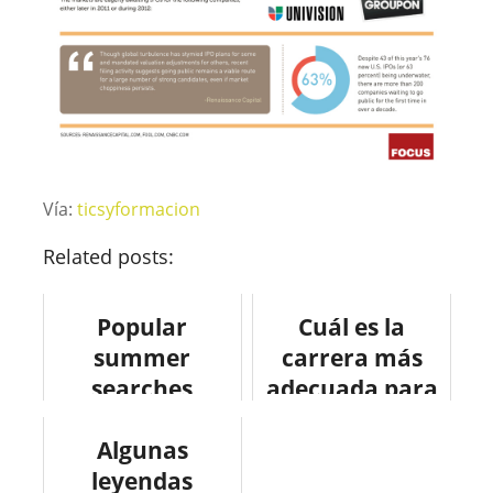
Vía:
ticsyformacion
Related posts:
Popular
Cuál es la
summer
carrera más
searches
adecuada para
#infografia
mí? #infografia
#infographic
Algunas
#empleo
#summer
leyendas