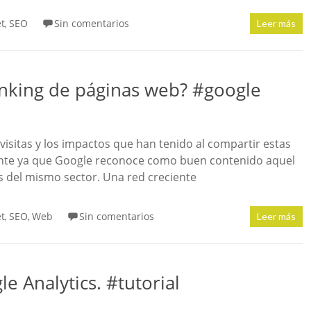
et
SEO
Sin comentarios
,
Leer más
nking de páginas web? #google
 visitas y los impactos que han tenido al compartir estas
ante ya que Google reconoce como buen contenido aquel
s del mismo sector. Una red creciente
et
SEO
Web
Sin comentarios
,
,
Leer más
e Analytics. #tutorial