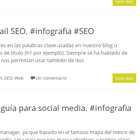
Leer más
Tail SEO. #infografia #SEO
s en las palabras clave usadas en nuestro blog o
s de titulo (h1 por ejemplo). Siempre se ha hablado de
o nos permitían usar también de dos
et
SEO
Web
Un comentario
,
,
Leer más
 guía para social media. #infografia
 manager, ya que basado en el famoso mapa del metro de
edia. Una guía que nos marca objetivos y puntos clave