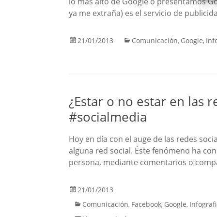
lo más alto de Google o presentamos Go
ya me extraña) es el servicio de publicid
21/01/2013
Comunicación
Google
Inf
,
,
¿Estar o no estar en las r
#socialmedia
Hoy en día con el auge de las redes soc
alguna red social. Éste fenómeno ha co
persona, mediante comentarios o compa
21/01/2013
Comunicación
Facebook
Google
Infograf
,
,
,