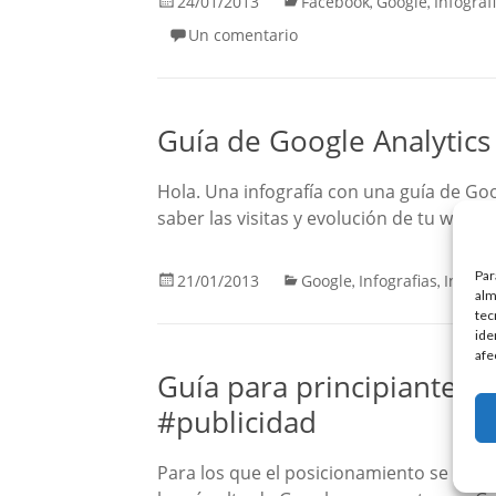
24/01/2013
Facebook
Google
Infograf
,
,
Un comentario
Guía de Google Analytics
Hola. Una infografía con una guía de Go
saber las visitas y evolución de tu web. 
Par
21/01/2013
Google
Infografias
Intern
,
,
alm
tec
ide
afe
Guía para principiantes 
#publicidad
Para los que el posicionamiento se les 