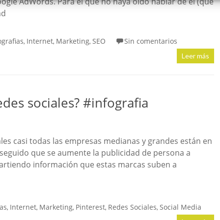
ogle AdWords. Para el que no haya oído hablar de él (que
ad
ografias
Internet
Marketing
SEO
Sin comentarios
,
,
,
Leer más
edes sociales? #infografia
iales casi todas las empresas medianas y grandes están en
nseguido que se aumente la publicidad de persona a
rtiendo información que estas marcas suben a
ias
Internet
Marketing
Pinterest
Redes Sociales
Social Media
,
,
,
,
,