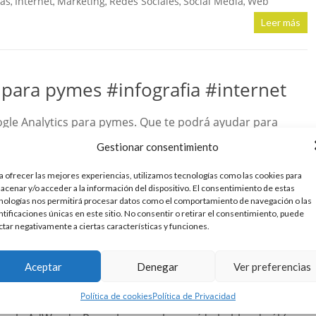
ias
Internet
Marketing
Redes Sociales
Social Media
Web
,
,
,
,
,
Leer más
 para pymes #infografia #internet
ogle Analytics para pymes. Que te podrá ayudar para
Muy interesante. Un saludo.
Gestionar consentimiento
a ofrecer las mejores experiencias, utilizamos tecnologías como las cookies para
et
Software
Sin comentarios
,
Leer más
acenar y/o acceder a la información del dispositivo. El consentimiento de estas
nologías nos permitirá procesar datos como el comportamiento de navegación o las
ntificaciones únicas en este sitio. No consentir o retirar el consentimiento, puede
ctar negativamente a ciertas características y funciones.
de Google AdWords. #infografia
Aceptar
Denegar
Ver preferencias
Política de cookies
Política de Privacidad
hace muy duro, o los que en poco tiempo quieren llegar a