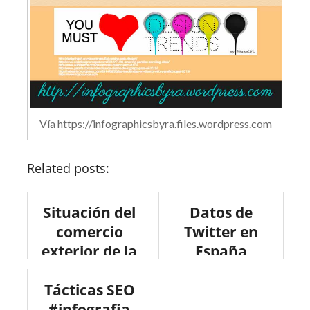
Vía https://infographicsbyra.files.wordpress.com
Related posts:
Situación del
Datos de
comercio
Twitter en
exterior de la
España
pyme española
#infografia
Tácticas SEO
#infografia
#infographic
#infographic
#infografia
#socialmedia