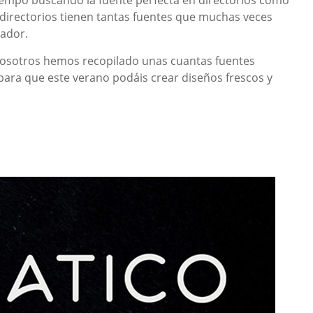
empo buscando la fuente perfecta en directorios como
 directorios tienen tantas fuentes que muchas veces
ñador.
osotros hemos recopilado unas cuantas fuentes
para que este verano podáis crear diseños frescos y