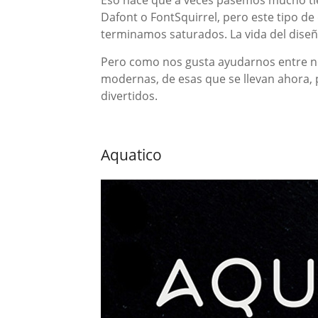
Eso hace que a veces pasemos mucho ti
Dafont o FontSquirrel, pero este tipo de
terminamos saturados. La vida del dise
Pero como nos gusta ayudarnos entre n
modernas, de esas que se llevan ahora, 
divertidos.
Aquatico