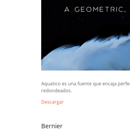
Aquatico es una fuente que encaja perf
redondeados.
Descargar
Bernier