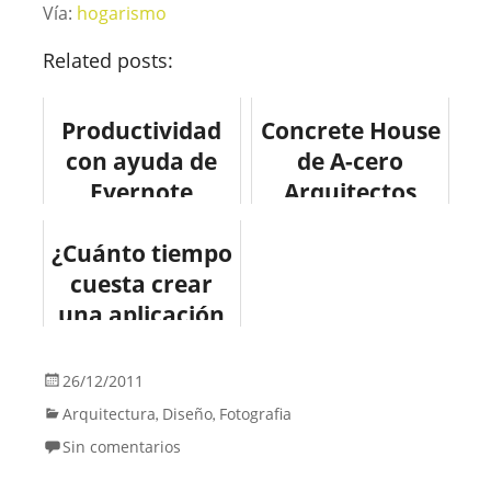
Vía:
hogarismo
Related posts:
Productividad
Concrete House
con ayuda de
de A-cero
Evernote
Arquitectos
#design
¿Cuánto tiempo
#arquitectura
cuesta crear
una aplicación
móvil?
#infografia
26/12/2011
#app
Arquitectura
Diseño
Fotografia
,
,
Sin comentarios