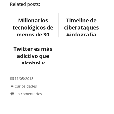
Related posts:
Millonarios
Timeline de
tecnológicos de
ciberataques
menos de 30
#infografia
años
#infographic
Twitter es más
#infografia
#internet
adictivo que
#economia
alcohol y
tabaco
#infografia
11/05/2018
#twitter
Curiosidades
#infographic
Sin comentarios