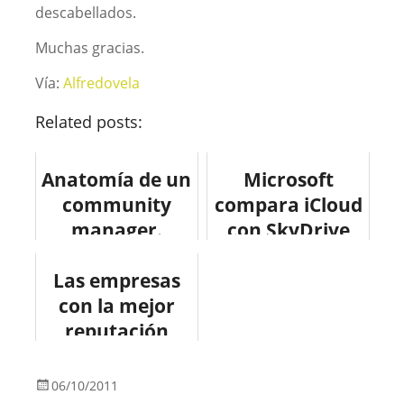
descabellados.
Muchas gracias.
Vía:
Alfredovela
Related posts:
Anatomía de un
Microsoft
community
compara iCloud
manager.
con SkyDrive
#socialmedia
#microsoft
Las empresas
#infografia
#apple #icloud
con la mejor
#tecnologia
reputación
#youtube
#infografia
#marketing
06/10/2011